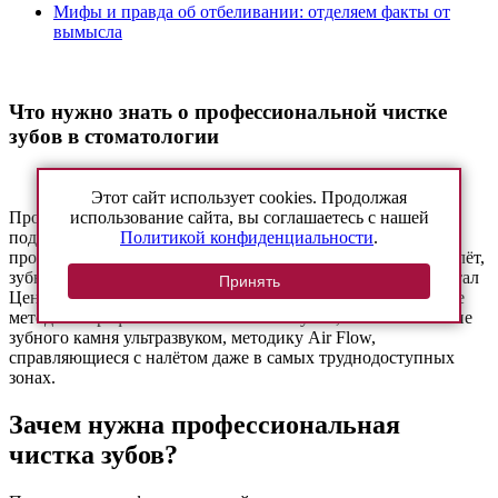
Мифы и правда об отбеливании: отделяем факты от
вымысла
Что нужно знать о профессиональной чистке
зубов в стоматологии
Этот сайт использует cookies. Продолжая
использование сайта, вы соглашаетесь с нашей
Профессиональная чистка зубов – это комплекс процедур,
Политикой конфиденциальности
.
поддерживающий здоровье и красоту улыбки. Регулярное
проведение профгигиены улучшает эстетику, устраняет налёт,
зубной камень и потемнения эмали. В стоматологии «Дентал
Принять
Центр» в Саратове мы предлагаем пациентам проверенные
методики профессиональной чистки зубов, такие как снятие
зубного камня ультразвуком, методику Air Flow,
справляющиеся с налётом даже в самых труднодоступных
зонах.
Зачем нужна профессиональная
чистка зубов?