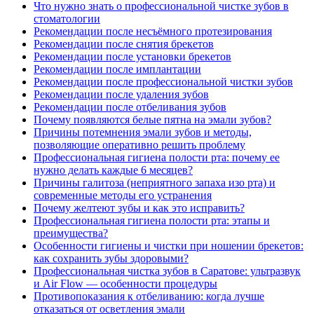
Что нужно знать о профессиональной чистке зубов в
стоматологии
Рекомендации после несъёмного протезирования
Рекомендации после снятия брекетов
Рекомендации после установки брекетов
Рекомендации после имплантации
Рекомендации после профессиональной чистки зубов
Рекомендации после удаления зубов
Рекомендации после отбеливания зубов
Почему появляются белые пятна на эмали зубов?
Причины потемнения эмали зубов и методы,
позволяющие оперативно решить проблему
Профессиональная гигиена полости рта: почему ее
нужно делать каждые 6 месяцев?
Причины галитоза (неприятного запаха изо рта) и
современные методы его устранения
Почему желтеют зубы и как это исправить?
Профессиональная гигиена полости рта: этапы и
преимущества?
Особенности гигиены и чистки при ношении брекетов:
как сохранить зубы здоровыми?
Профессиональная чистка зубов в Саратове: ультразвук
и Air Flow — особенности процедуры
Противопоказания к отбеливанию: когда лучше
отказаться от осветления эмали