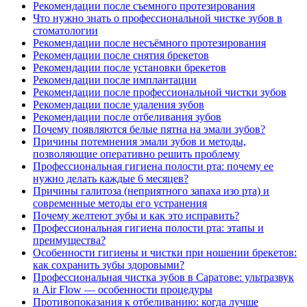
Рекомендации после съемного протезирования
Что нужно знать о профессиональной чистке зубов в
стоматологии
Рекомендации после несъёмного протезирования
Рекомендации после снятия брекетов
Рекомендации после установки брекетов
Рекомендации после имплантации
Рекомендации после профессиональной чистки зубов
Рекомендации после удаления зубов
Рекомендации после отбеливания зубов
Почему появляются белые пятна на эмали зубов?
Причины потемнения эмали зубов и методы,
позволяющие оперативно решить проблему
Профессиональная гигиена полости рта: почему ее
нужно делать каждые 6 месяцев?
Причины галитоза (неприятного запаха изо рта) и
современные методы его устранения
Почему желтеют зубы и как это исправить?
Профессиональная гигиена полости рта: этапы и
преимущества?
Особенности гигиены и чистки при ношении брекетов:
как сохранить зубы здоровыми?
Профессиональная чистка зубов в Саратове: ультразвук
и Air Flow — особенности процедуры
Противопоказания к отбеливанию: когда лучше