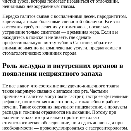
чистки зубов, которая помогает избавиться от отложений,
невидимых невооружённым глазом.
Нередко галитоз связан с воспалениями десен, пародонтитом,
кариесом, а также болезнями слизистой оболочки. Все эти
состояния требуют лечения у стоматолога, поскольку
устранение только симптома — временная мера. Если вы
находитесь в поиске и не знаете, где сделать
профессиональную чистку зубов в Саратове, обратите
внимание именно на комплексные услуги, предлагаемые в
стоматологических клиниках города.
Роль желудка и внутренних органов в
появлении неприятного запаха
Не все знают, что состояние желудочно-кишечного тракта
также напрямую связано с запахом изо рта. Частыми
причинами галитоза могут быть гастрит, гастроэзофагеальный
рефлюкс, пониженная кислотность, а также сбои в работе
печени. Такие состояния нарушают пищеварение, а продукты
распада и токсины отражаются на дыхании. Потому при
наличии запаха изо рта важно пройти не только
стоматологическое обследование, но и сдать анализы, а при
необходимости — проконсультироваться с гастроэнтерологом.