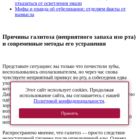
отказаться от осветления эмали
Мифы и правда об отбеливании: отделяем факты от
вымысла
Причины галитоза (неприятного запаха изо рта)
и современные методы его устранения
Представьте ситуацию: вы только что почистили зубы,
воспользовались ополаскивателем, но через час снова
чувствуете неприятный привкус во рту, а собеседник едва
уловимо отстраняется — это достаточно частая проблема, с
которой пациенты обращаются в стоматологии Саратова.
Этот сайт использует cookies. Продолжая
Даже если человек тщательно следит за внешностью, опрятно
использование сайта, вы соглашаетесь с нашей
одет и хорошо говорит, запах изо рта может перечеркнуть
Политикой конфиденциальности
.
хорошее впечатление. Если вас беспокоит этот деликатный
вопрос, не исключено, что вы столкнулись с галитозом —
Принять
паталогией, явным признаком которой является устойчивый
неприятный запах изо рта.
Распространено мнение, что галитоз — просто следствие
недостаточной гигиены после определенной еды. Однако,