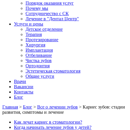
Порядок оказания услуг
Почему мы
Сотрудничество с СК
Лечение в "Дентал Центр"
Услуги и цены
Детское отделение
Терапия
Протезирование
Хирургия
Имплантация
Отбеливание
Чистка зубов
Ортодонтия
Эстетическая стоматология
Общие услуги
Врачи
Вакансии
Контакты
Блог
Главная
>
Блог
>
Все о лечении зубов
>
Кариес зубов: стадии
развития, симптомы и лечение
Как лечат кариес в стоматологии?
Когда начинать лечение зубов у детей?