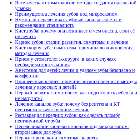
Эстетическая стоматология: методы создания идеальной
улыбки
Преимущества лечения зубов под микроскопом
Нужно ли перелечивать зубные каналы: советы и
рекомендации специалиста
Киста зуба: почему она возникает и чем опасна, если её
не лечить
Кариес зубов: стадии развития, симптомы и лечение
Киста корня зуба: симптомы, причины возникновения,
методы лечения
Прием у стоматолога-хирурга: в каких случаях
необходима консультация
Анестезия для детей: лечим и удаляем зубы безопасно и
комфортно
Пришеечный кариес: причины возникновения и методы
лечения у взрослых и детей?
Первый визит к стоматологу: как подготовить ребенка и
не напугать?
Лечение каналов зуба: почему без рентгена и КТ
невозможно качественное лечение
Реставрация передних зубов: как сделать пломбу
неотличимой от зуба
Перелечивание корневых каналов под микроскопом:
второй шанс для зуба
Первые признаки и симптомы кариеса