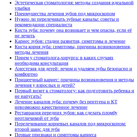
Эстетическая стоматология: методы создания идеальной
улыбки
Преимущества лечения зубов под микроскопом
Нужно ли перелечивать зубные каналы: советы и
рекомендации специалиста
Киста зуба: почему она возникает и чем опасна, если её
не лечить
Кариес зубов: стадии развития, симптомы и лечение
Киста корня зуба: симптомы, причины возникновения,
методы лечения
Прием у стоматолога-хирурга: в каких случаях
необходима консультация
Анестезия для детей: лечим и удаляем зубы безопасно и
комфортно
Пришеечный кариес: причины возникновения и методы
лечения у взрослых и детей?
Первый визит к стоматологу: как подготовить ребенка и
не напугать?
Лечение каналов зуба: почему без рентгена и КТ
невозможно качественное лечение
Реставрация передних зубов: как сделать пломбу
неотличимой от зуба
Перелечивание корневых каналов под микроскопом:
второй шанс для зуба
Первые признаки и симптомы кариеса