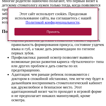
Многие родители ошибочно полагают, что первый визит к
детскому стоматологу нужен только тогда, когда появляются
проблемы: кариес, боль, воспаление. Это распространенное
заблуждение. Специалисты детской стоматологии
Этот сайт использует cookies. Продолжая
рекомендуют приводить ребенка на первый осмотр уже в
использование сайта, вы соглашаетесь с нашей
возрасте 6-12 месяцев, или же с появлением первого зуба.
Политикой конфиденциальности
.
Почему так рано?
Принять
Оценка развития: детский стоматолог сможет оценить
правильность формирования прикуса, состояние уздечек
языка и губ, а также дать рекомендации по гигиене
первых зубов.
Профилактика: ранний осмотр позволяет выявить
возможные риски развития кариеса «бутылочного» типа
или других проблем и дать советы по их
предотвращению.
Адаптация: чем раньше ребенок познакомится с
доктором в спокойной обстановке, тем легче ему будет в
дальнейшем воспринимать стоматологический кабинет
как дружелюбное и безопасное место. Этот
адаптационный визит часто проходит в игровой форме
и не предполагает никаких манипуляций, кроме
осмотра.