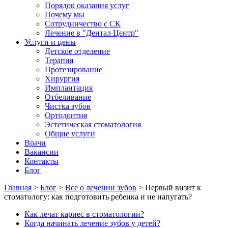
Порядок оказания услуг
Почему мы
Сотрудничество с СК
Лечение в "Дентал Центр"
Услуги и цены
Детское отделение
Терапия
Протезирование
Хирургия
Имплантация
Отбеливание
Чистка зубов
Ортодонтия
Эстетическая стоматология
Общие услуги
Врачи
Вакансии
Контакты
Блог
Главная
>
Блог
>
Все о лечении зубов
>
Первый визит к
стоматологу: как подготовить ребенка и не напугать?
Как лечат кариес в стоматологии?
Когда начинать лечение зубов у детей?