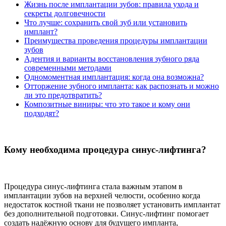
Жизнь после имплантации зубов: правила ухода и
секреты долговечности
Что лучше: сохранить свой зуб или установить
имплант?
Преимущества проведения процедуры имплантации
зубов
Адентия и варианты восстановления зубного ряда
современными методами
Одномоментная имплантация: когда она возможна?
Отторжение зубного импланта: как распознать и можно
ли это предотвратить?
Композитные виниры: что это такое и кому они
подходят?
Кому необходима процедура синус-лифтинга?
Процедура синус-лифтинга стала важным этапом в
имплантации зубов на верхней челюсти, особенно когда
недостаток костной ткани не позволяет установить имплантат
без дополнительной подготовки. Синус-лифтинг помогает
создать надёжную основу для будущего импланта,