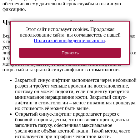
обеспечивая ему длительный срок службы и отличную
фиксацию.
Что такое синус-лифтинг?
Этот сайт использует cookies. Продолжая
использование сайта, вы соглашаетесь с нашей
Верхнечелюстные пазухи часто оказываются слишком близко
Политикой конфиденциальности
.
к поверхности, где необходимо установить имплант. Для
устранения этой проблемы проводится процедура синус-
лифтинга, во время которой хирург приподнимает дно пазухи
Принять
и заполняет освободившееся пространство костным
материалом. Существует два основных типа лифтинга:
открытый и закрытый синус-лифтинг в стоматологии.
Закрытый синус-лифтинг выполняется через небольшой
разрез и требует меньше времени на восстановление,
поэтому он может подойти, если пациенту требуется
минимальное наращивание кости. Закрытый синус-
лифтинг в стоматологии – менее инвазивная процедура,
но стоимость её может быть выше.
Открытый синус-лифтинг предполагает разрез с
боковой стороны десны, что позволяет приподнять и
заполнить пазуху, обеспечивая максимальное
увеличение объёма костной ткани. Такой метод часто
используется при атрофии челюстной кости.