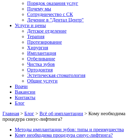
Порядок оказания услуг
Почему мы
Сотрудничество с СК
Лечение в "Дентал Центр"
Услуги и цены
Детское отделение
Терапия
Протезирование
Хирургия
Имплантация
Отбеливание
Чистка зубов
Ортодонтия
Эстетическая стоматология
Общие услуги
Врачи
Вакансии
Контакты
Блог
Главная
>
Блог
>
Всё об имплантации
>
Кому необходима
процедура синус-лифтинга?
Методы имплантации зубов: типы и преимущества
Кому необходима процедура синус-лифтинга?